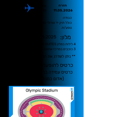
חזרה
תל אביב
אתונה
12:25
11.05.2026
10:30
כבודה:
כולל תיק יד וטרולי עד 8 ק"ג לכל
נוסע/ת.
מלון:
7-11.05.2025
4 לילות במלון BELLE EPOQUE SUITES
3 כוכבים במרכז אתונה ע"ב לינה וארוחת בוקר
** ניתן לשדרג את המלון
כרטיס להופעה:
09.05.2026
כרטיס עמידה ברחבה
(אדום במפה)