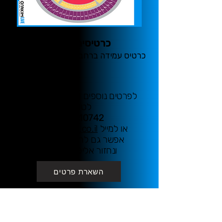
כרטיסים בלבד:
​כרטיס עמידה ברחבה במחיר של 690 €
לפרטים נוספים והזמנות התקשרו
לטלפון
03-7610742
או למייל
live@ofakim.co.il
אפשר גם להשאיר פרטים
ונחזור אליכם בהקדם
השארת פרטים