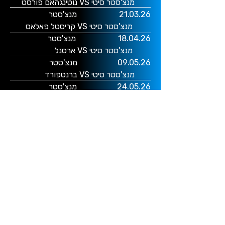
מנצ'סטר סיטי VS נוטינגהאם פורסט
21.03.26
מנצ'סטר
מנצ'סטר סיטי VS קריסטל פאלאס
18.04.26
מנצ'סטר
מנצ'סטר סיטי VS ארסנל
09.05.26
מנצ'סטר
מנצ'סטר סיטי VS ברנטפורד
24.05.26
מנצ'סטר
מנצ'סטר סיטי VS אסטון וילה
לפרטים נוספים והזמנות התקשרו
לטלפון
03-7622400
או למייל
live@ofakim.co.il
אפשר גם להשאיר פרטים
ונחזור אליכם בהקדם
השארת פרטים