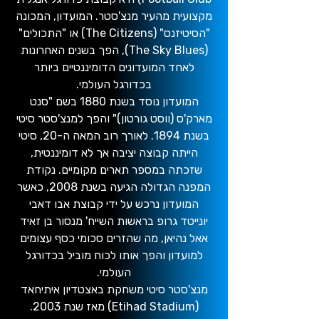
מקצועית מהעיר מנצ'סטר. המועדון, המכונה
"הסיטיזנס" (The Citizens) או "התכולים"
(The Sky Blues), הפך בשנים האחרונות
לאחד המועדונים הדומיננטיים ביותר
בכדורגל העולמי.
המועדון נוסד בשנת 1880 בשם "סנט
מארק'ס (ווסט גורטון)" והפך למנצ'סטר סיטי
בשנת 1894. לאורך רוב המאה ה-20, סיטי
הייתה קבוצה יציבה אך לא דומיננטית,
שזכתה במספר תארים מקומיים. נקודת
המפנה הגדולה הגיעה בשנת 2008, כאשר
המועדון נרכש על ידי קבוצת אבו דאבי
יונייטד גרופ בראשות השייח' מנסור בן זאיד
אאל נהיאן, מה שהזרים סכומי כסף עצומים
למועדון והפך אותו לכוח מוביל בכדורגל
העולמי.
מנצ'סטר סיטי משחקת באצטדיון איתיחאד
(Etihad Stadium) מאז שנת 2003.