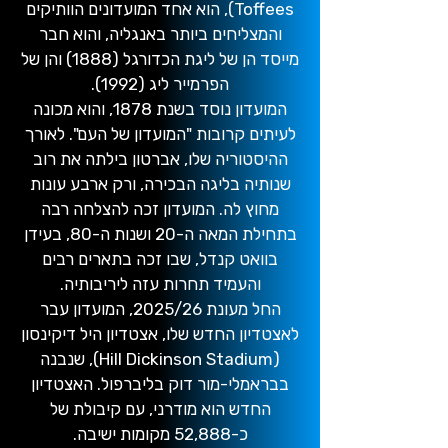
Toffees), הוא אחד המועדונים הוותיקים
והמצליחים ביותר באנגליה, והוא חבר
מייסד הן של ליגת הכדורגל (1888) והן של
הפרמייר ליג (1992).
המועדון נוסד בשנת 1878, והוא מכונה
לעיתים קרובות "המועדון של העם". לאורך
ההיסטוריה שלו, אברטון בילתה את רוב
שנותיה בליגה הבכירה, ורק ארבע עונות
מחוץ לה. המועדון זכה להצלחה רבה
בתחילת המאה ה-20 ושנות ה-80, בעידן
בוואט קנדל, שבו זכה בתארים רבים
והעמיד תחרות עזה ליריבותיה.
החל מעונת 2025/26, המועדון עבר
לאצטדיון החדש שלו, אצטדיון היל דיקינסון
(Hill Dickinson Stadium), שנבנה
בבראמלי-מור דוק בליברפול. האצטדיון
החדש הוא מודרני, עם קיבולת של
כ-52,888 מקומות ישיבה.