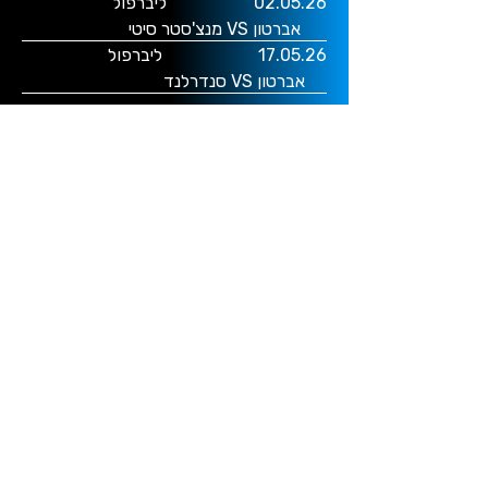
02.05.26 ליברפול
אברטון
VS מנצ'סטר סיטי
17.05.26 ליברפול
אברטון
VS סנדרלנד
לפרטים נוספים והזמנות התקשרו
לטלפון
03-7622400
או למייל
live@ofakim.co.il
אפשר גם להשאיר פרטים
ונחזור אליכם בהקדם
השארת פרטים