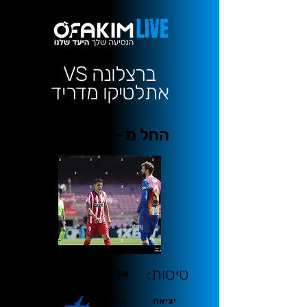
ברצלונה VS
אתלטיקו מדריד
החל מ - 1099 €
טיסות:
אל על
יציאה
תל אביב
ברצלונה