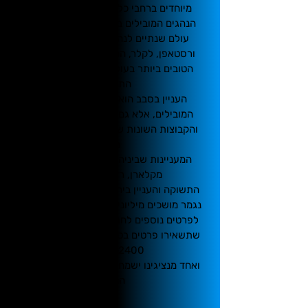
מיוחדים ברחבי כל העולם, בהם מתחרים
הנהגים המובילים בעולם על תארי אליפות
עולם שנתיים לנהגים יחידים ולקבוצות.
ורסטאפן, לקלר, המילטון ועוד הם הנהגים
הטובים ביותר בעולם אשר נמצאים בסבב
התחרויות.
העניין בסבב הוא לא רק סביב הנהגים
המובילים, אלא גם סביב יצרניות הרכבים
והקבוצות השונות שמהוות כוח משיכה גדול
מאד.
המעניינות שביניהן הינן: פרארי, מרצדס,
מקלארן, רד בול, רנו ועוד.
התשוקה והעניין ביחד עם האנדרנלין הבלתי
נגמר מושכים מיליוני אנשים בכל שנה לסבב.
לפרטים נוספים לחבילות או כרטיסים בלבד
שתשאירו פרטים בטופס או התקשרו לטלפון
,
03-762-2400
ואחד מנציגינו ישמח לעזור לכם להגשים את
החלום!