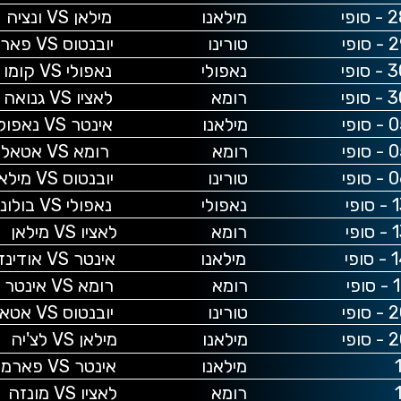
 ונציה
 פארמה
V קומו
 גנואה
נאפולי
טאלנטה
 מילאן
לוניה
ילאן
דינזה
ינטר
אטאלנטה
 לצ'יה
מה
זה