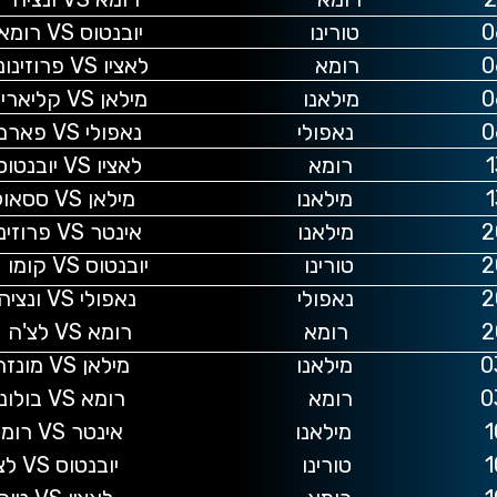
 רומא
ינונה
ליארי
פארמה
נטוס
אולו
זינונה
 קומו
ונציה
לצ'ה
מונזה
לוניה
רומא
לצ'ה