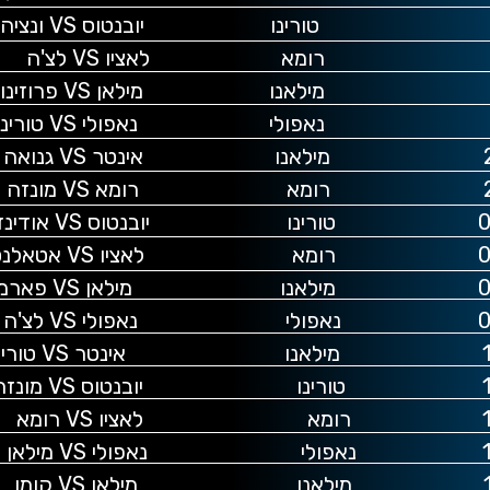
אה
זה
ינזה
לנטה
ארמה
לצ'ה
ינו
נזה
מא
לאן
מו