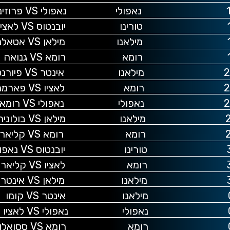
ונה
יו
טה
ה
נטינה
ארמה
רומא
ניה
ארי
לי
רי
טר
ו
ו
ו