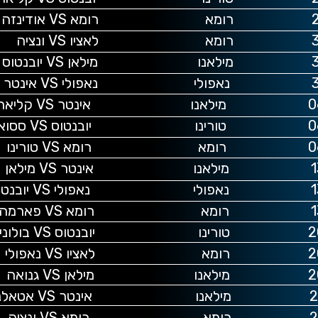
נזה
ציה
טוס
נטר
ליארי
סואלו
רינו
ילאן
נטוס
רמה
ולוניה
אפולי
גנואה
לנטה
נציה