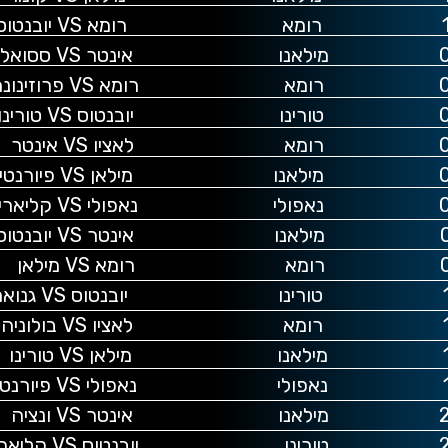
וס
אלו
ונה
רינו
נטר
טינה
ארי
טוס
אן
אה
יה
נו
נה
ציה
יארי